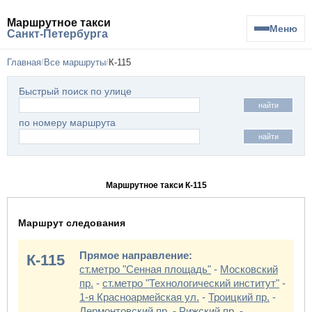
Маршрутное такси
Меню
Санкт-Петербурга
Главная
Все маршруты
К-115
Быстрый поиск по улице
найти
по номеру маршрута
найти
Маршрутное такси К-115
Маршрут следования
Прямое направление:
К-115
ст.метро "Сенная площадь"
-
Московский
пр.
-
ст.метро "Технологический институт"
-
1-я Красноармейская ул.
-
Троицкий пр.
-
Лермонтовский пр.
-
Рижский пр.
-