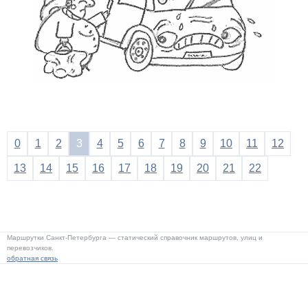
0
1
2
3
4
5
6
7
8
9
10
11
12
13
14
15
16
17
18
19
20
21
22
Маршрутки Санкт-Петербурга — статический справочник маршрутов, улиц и
перевозчиков.
обратная связь