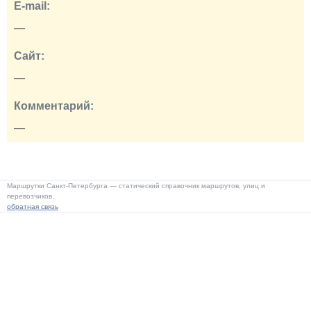
E-mail:
—
Сайт:
—
Комментарий:
—
Маршрутки Санкт-Петербурга — статический справочник маршрутов, улиц и
перевозчиков.
обратная связь