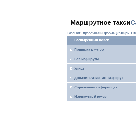
Маршрутное такси
С
Главная
Справочная информация
Фирмы-пе
Расширенный поиск
Привязка к метро
Все маршруты
Улицы
Добавить/изменить маршрут
Справочная информация
Маршрутный юмор