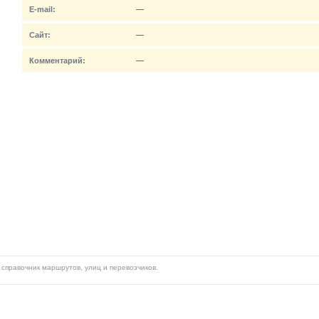
E-mail:
—
Сайт:
—
Комментарий:
—
справочник маршрутов, улиц и перевозчиков.