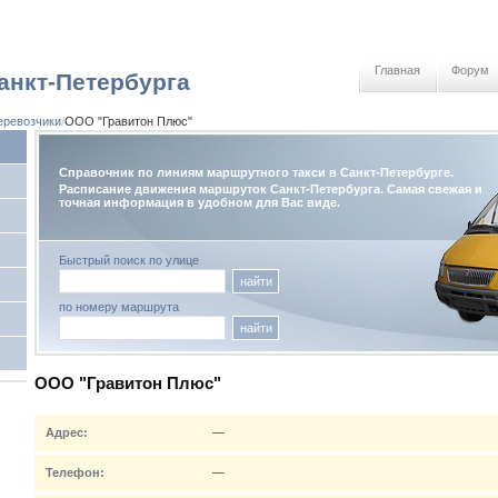
Главная
Форум
анкт-Петербурга
ревозчики
ООО "Гравитон Плюс"
Справочник по линиям маршрутного такси в Санкт-Петербурге.
Расписание движения маршруток Санкт-Петербурга. Самая свежая и
точная информация в удобном для Вас виде.
Быстрый поиск по улице
найти
по номеру маршрута
найти
ООО "Гравитон Плюс"
Адрес:
—
Телефон:
—