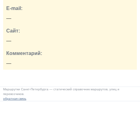
E-mail:
—
Сайт:
—
Комментарий:
—
Маршрутки Санкт-Петербурга — статический справочник маршрутов, улиц и
перевозчиков.
обратная связь